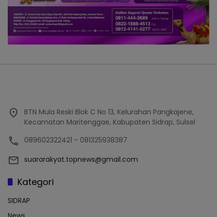
BTN Mula Reski Blok C No 13, Kelurahan Pangkajene,
Kecamatan Maritenggae, Kabupaten Sidrap, Sulsel
089602322421 - 081325938387
suararakyat.topnews@gmail.com
Kategori
SIDRAP
News