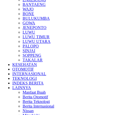
BANTAENG
WAJO
BONE
BULUKUMBA
GOWA
JENEPONTO
LUWU
LUWU TIMUR
LUWU UTARA
PALOPO
SINJAI
SOPPENG
TAKALAR
KESEHATAN
OTOMOTIF
INTERNASIONAL
TEKNOLOGI
INDEKS BERITA
LAINNYA
Manfaat Buah
Berita Otomotif
Berita Teknologi
Berita Internasional
Nissan