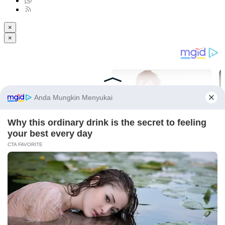
×
×
Light
Dark