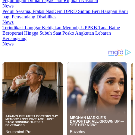
Pegunungan Dinilai Layak Jadi Rujukan Nasional
News
Peduli Sesama, Fraksi NasDem DPRD Sidrap Beri Harapan Baru
bagi Penyandang Disabilitas
News
Terindikasi Langgar Kebijakan Menhub, UPPKB Tana Batue
Beroperasi Hingga Subuh Saat Posko Angkutan Lebaran
Berlangsung
News