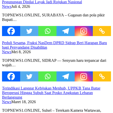
Pegunungan Dinilai Layak Jadi Rujukan Nasional
News
Juli 4, 2026
TOPNEWS1.ONLINE, SURABAYA – Gagasan dan pola pikir
Bupati…
Peduli Sesama, Fraksi NasDem DPRD Sidrap Beri Harapan Baru
bagi Penyandang Disabilitas
News
Mei 8, 2026
TOPNEWS1.ONLINE, SIDRAP — Senyum haru terpancar dari
wajah…
Terindikasi Langgar Kebijakan Menhub, UPPKB Tana Batue
Beroperasi Hingga Subuh Saat Posko Angkutan Lebaran
Berlangsung
News
Maret 18, 2026
TOPNEWS1.ONLINE, Sulsel – Terekam Kamera Wartawan,