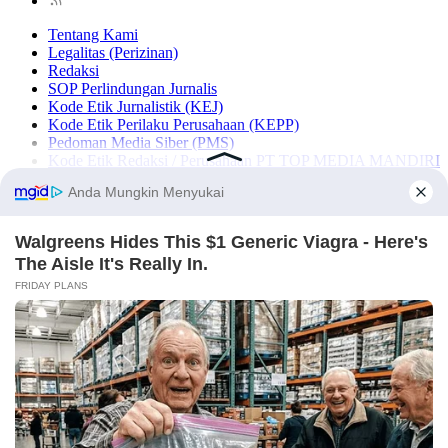
Tentang Kami
Legalitas (Perizinan)
Redaksi
SOP Perlindungan Jurnalis
Kode Etik Jurnalistik (KEJ)
Kode Etik Perilaku Perusahaan (KEPP)
Pedoman Media Siber (PMS)
Kode Etik Redaksi / Perusahaan PT TOP MEDIA MANDIRI
Disclaimer
Privacy Policy
Copy Right 2025 | PT. TOP MEDIA MANDIRI
×
NASIONAL
SULSEL
MAKASSAR
MAROS
PANGKEP
BARRU
PAREPARE