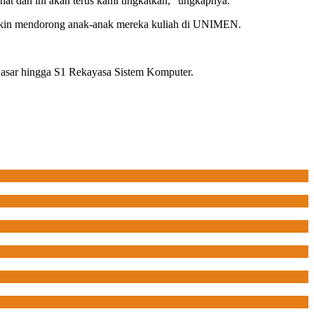
at dan ini akan terus kami tingkatkan,” ungkapnya.
yakin mendorong anak-anak mereka kuliah di UNIMEN.
Dasar hingga S1 Rekayasa Sistem Komputer.