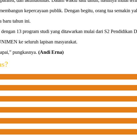
nsi, dan akuntabilitas. Dalam waktu satu tahun, hasilnya mulai terlih
 membangun kepercayaan publik. Dengan begitu, orang tua semakin 
baru tahun ini.
, dengan 13 program studi yang ditawarkan mulai dari S2 Pendidikan 
 UNIMEN ke seluruh lapisan masyarakat.
capai,” pungkasnya.
(Andi Erna)
as?