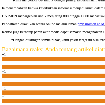
“Kami mengelola UNIMEN dengan prinsip kebersamaan, transpara
Ia menambahkan bahwa keterbukaan informasi menjadi kunci dalam
UNIMEN menargetkan untuk menjaring 800 hingga 1.000 mahasiswa 
Pendaftaran dilakukan secara online melalui laman
pmb.unimen.ac.id
Rektor juga berharap peran aktif media dapat semakin mengenalkan
“Dengan dukungan semua pihak, kami yakin target itu bisa ter
Bagaimana reaksi Anda tentang artikel diat
+1
0
+1
0
+1
0
+1
0
+1
0
+1
0