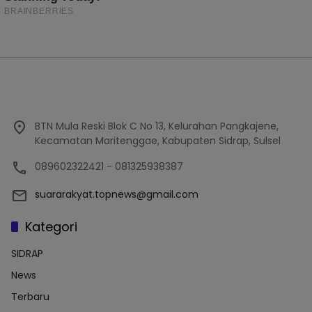
BTN Mula Reski Blok C No 13, Kelurahan Pangkajene,
Kecamatan Maritenggae, Kabupaten Sidrap, Sulsel
089602322421 - 081325938387
suararakyat.topnews@gmail.com
Kategori
SIDRAP
News
Terbaru