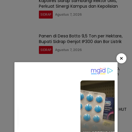
Kapolres Sidrap Sambangi Rektor UMS,
Perkuat Sinergi Kampus dan Kepolisian
SIDRAP
Agustus 7, 2026
Panen di Desa Botto 9,5 Ton per Hektare,
Bupati Sidrap Genjot IP300 dan Bor Listrik
SIDRAP
Agustus 7, 2026
×
Sidrap Buktikan Tangguh Hadapi El Nino,
Lebih dari 51 Ribu Hektare Sawah Panen
dan PM-AAS Lampaui Target
SIDRAP
Agustus 6, 2026
Setetes Darah Sejuta Harapan, Rutan
Sidrap Gelar Donor Darah Semarakkan HUT
Ke-81 Kemerdekaan RI
SIDRAP
Agustus 6, 2026