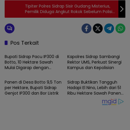
Tipiter Polres Sidrap Sisir Gudang Misterius,
Pemilik Diduga Angkut Rokok Sebelum Polisi
Datang
Pos Terkait
SIDRAP
SIDRAP
Bupati Sidrap Pacu IP300 di
Kapolres Sidrap Sambangi
Botto, 10 Hektare Sawah
Rektor UMS, Perkuat Sinergi
Mulai Digarap dengan
Kampus dan Kepolisian
SIDRAP
SIDRAP
Rotavator dan Traktor
Panen di Desa Botto 9,5 Ton
Sidrap Buktikan Tangguh
per Hektare, Bupati Sidrap
Hadapi El Nino, Lebih dari 51
Genjot IP300 dan Bor Listrik
Ribu Hektare Sawah Panen
dan PM-AAS Lampaui Target