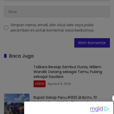
Simpan nama, email, dan situs web saya pada
peramban ini untuk komentar saya berikutnya.
Baca Juga
Tolikara Bersiap Sambut Dunia, Willem
Wandik: Datang sebagai Tamu, Pulang
sebagai Saudara
SIDRAP
Agustus 8, 2026
Bupati Sidrap Pacu IP300 di Botto, 10
Hektare Sawah Mulai Digarap dengan
Rotavator dan Traktor