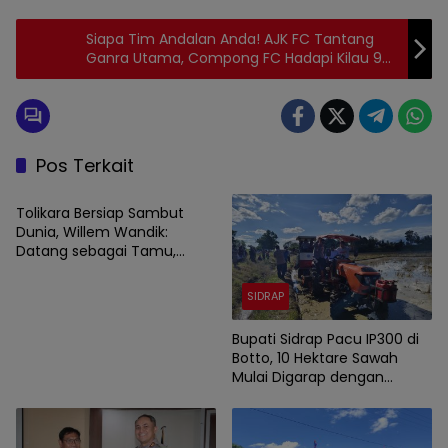
Siapa Tim Andalan Anda! AJK FC Tantang
Ganra Utama, Compong FC Hadapi Kilau 99
FC di Sidrap Cup 2026 Hari Ini
Pos Terkait
SIDRAP
Tolikara Bersiap Sambut
Dunia, Willem Wandik:
Datang sebagai Tamu,
Pulang sebagai Saudara
SIDRAP
Bupati Sidrap Pacu IP300 di
Botto, 10 Hektare Sawah
Mulai Digarap dengan
Rotavator dan Traktor