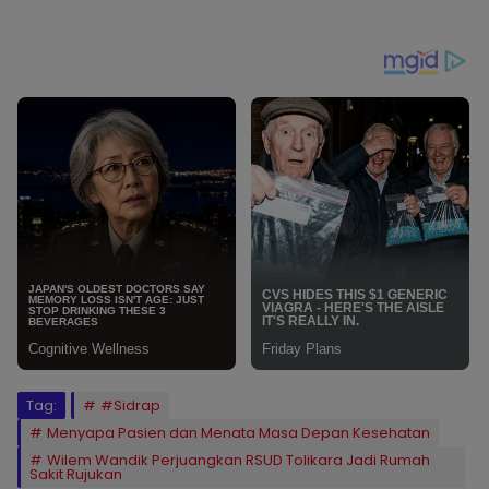
Tag:
#Sidrap
Menyapa Pasien dan Menata Masa Depan Kesehatan
Wilem Wandik Perjuangkan RSUD Tolikara Jadi Rumah
Sakit Rujukan