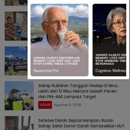
SIDRAP
Agustus 7, 2026
Kapolres Sidrap Sambangi Rektor UMS,
Perkuat Sinergi Kampus dan Kepolisian
SIDRAP
Agustus 7, 2026
Panen di Desa Botto 9,5 Ton per Hektare,
Bupati Sidrap Genjot IP300 dan Bor Listrik
SIDRAP
Agustus 7, 2026
Sidrap Buktikan Tangguh Hadapi El Nino,
Lebih dari 51 Ribu Hektare Sawah Panen
dan PM-AAS Lampaui Target
SIDRAP
Agustus 6, 2026
Setetes Darah Sejuta Harapan, Rutan
Sidrap Gelar Donor Darah Semarakkan HUT