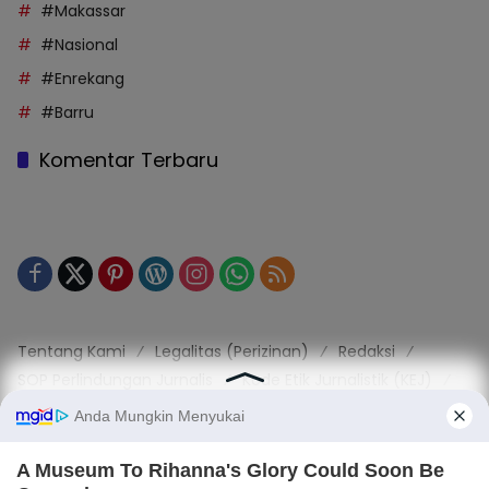
#Makassar
#Nasional
#Enrekang
#Barru
Komentar Terbaru
Tentang Kami
Legalitas (Perizinan)
Redaksi
SOP Perlindungan Jurnalis
Kode Etik Jurnalistik (KEJ)
Kode Etik Perilaku Perusahaan (KEPP)
Pedoman Media Siber (PMS)
Kode Etik Redaksi / Perusahaan PT TOP MEDIA MANDIRI