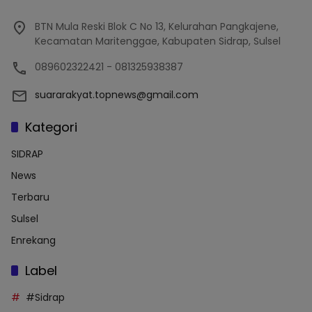
BTN Mula Reski Blok C No 13, Kelurahan Pangkajene,
Kecamatan Maritenggae, Kabupaten Sidrap, Sulsel
089602322421 - 081325938387
suararakyat.topnews@gmail.com
Kategori
SIDRAP
News
Terbaru
Sulsel
Enrekang
Label
#Sidrap