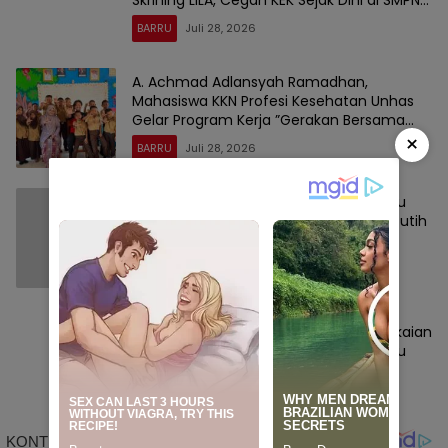
Skrining LILA, Cegah KEK Sejak Dini di SMPN
Satap 9 Barru
BARRU
Juli 28, 2026
A. Achmad Adlansyah Ramadhan,
Mahasiswa KKN Profesi Kesehatan Unhas
Gelar Program Kerja ”Gerakan Bersama
×
Cuci Tangan Pintar”
BARRU
Juli 28, 2026
1 Foto
BRI Kucurkan Rp300 Juta, Pemkab Barru
Dorong Pengembangan Wisata Pasir Putih
Batupute
BARRU
Mei 22, 2026
Korwil BGN Kabupaten Barru Ikuti Rangkaian
Peringatan HUT ke-66 Kabupaten Barru
BARRU
April 14, 2026