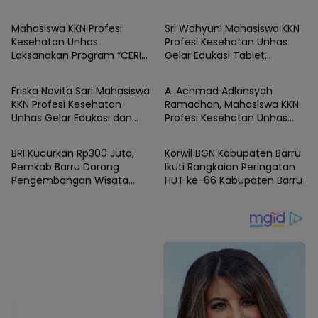
Mahasiswa KKN Profesi
Sri Wahyuni Mahasiswa KKN
Kesehatan Unhas
Profesi Kesehatan Unhas
Laksanakan Program “CERIA”,
Gelar Edukasi Tablet
BARRU
BARRU
Tingkatkan Literasi Emosi
Tambah Darah sebagai
Remaja di UPTD SMPN Satap
Upaya Pencegahan Stunting
Friska Novita Sari Mahasiswa
A. Achmad Adlansyah
9 Barru
Sejak Dini di UPTD SMP
KKN Profesi Kesehatan
Ramadhan, Mahasiswa KKN
Negeri Satap 9 Barru
Unhas Gelar Edukasi dan
Profesi Kesehatan Unhas
BARRU
BARRU
Skrining LILA, Cegah KEK
Gelar Program Kerja
Sejak Dini di SMPN Satap 9
”Gerakan Bersama Cuci
1 Foto
BRI Kucurkan Rp300 Juta,
Korwil BGN Kabupaten Barru
Barru
Tangan Pintar”
Pemkab Barru Dorong
Ikuti Rangkaian Peringatan
Pengembangan Wisata
HUT ke-66 Kabupaten Barru
Pasir Putih Batupute