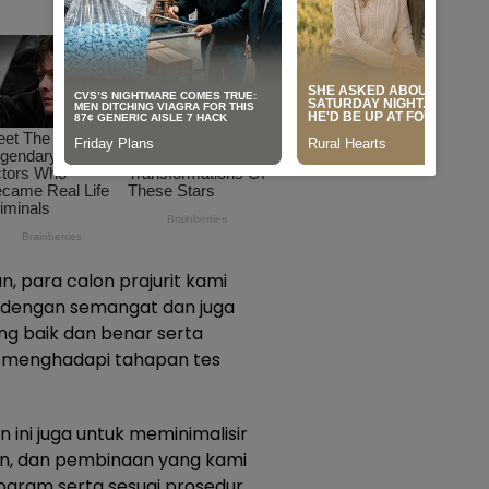
 para calon prajurit kami
a dengan semangat dan juga
 baik dan benar serta
k menghadapi tahapan tes
ini juga untuk meminimalisir
an, dan pembinaan yang kami
rogram serta sesuai prosedur