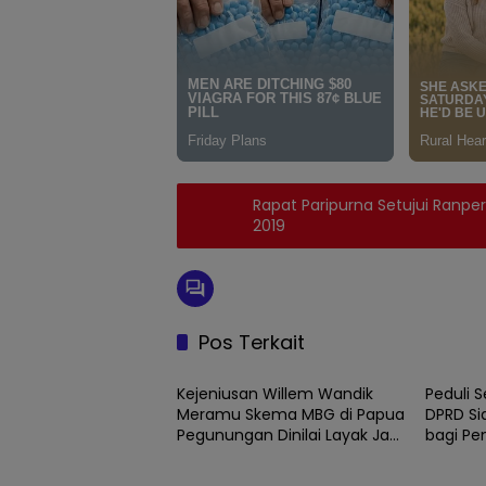
Rapat Paripurna Setujui Ranpe
2019
Pos Terkait
News
News
Kejeniusan Willem Wandik
Peduli 
Meramu Skema MBG di Papua
DPRD Si
Pegunungan Dinilai Layak Jadi
bagi Pe
Rujukan Nasional