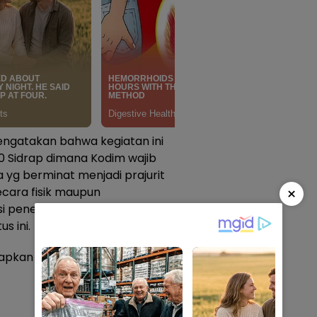
engatakan bahwa kegiatan ini
 Sidrap dimana Kodim wajib
g berminat menjadi prajurit
×
ecara fisik maupun
i penerimaan Prajurit TNI yang
s ini.
apkan fisik dan pengetahuan