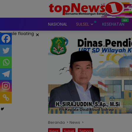
Langsung
ke
konten
NASIONAL
SULSEL
KESEHATAN
×
Beranda
News
News
Sulsel
Terbaru