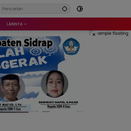
LAINNYA
×