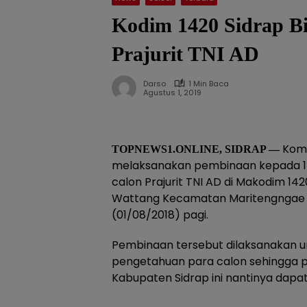
Kodim 1420 Sidrap B
Prajurit TNI AD
Darso
1 Min Baca
Agustus 1, 2019
Koma
TOPNEWS1.ONLINE, SIDRAP —
melaksanakan pembinaan kepada 17
calon Prajurit TNI AD di Makodim 142
Wattang Kecamatan Maritengngae 
(01/08/2018) pagi.
Pembinaan tersebut dilaksanakan u
pengetahuan para calon sehingga p
Kabupaten Sidrap ini nantinya dapat 