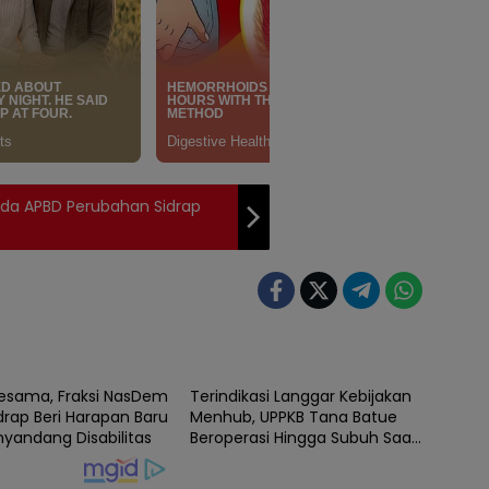
rda APBD Perubahan Sidrap
News
Sesama, Fraksi NasDem
Terindikasi Langgar Kebijakan
drap Beri Harapan Baru
Menhub, UPPKB Tana Batue
nyandang Disabilitas
Beroperasi Hingga Subuh Saat
Posko Angkutan Lebaran
Berlangsung