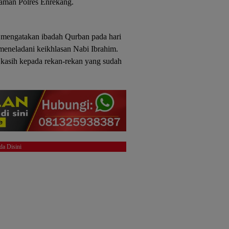
laman Polres Enrekang.
 mengatakan ibadah Qurban pada hari
meneladani keikhlasan Nabi Ibrahim.
 kasih kepada rekan-rekan yang sudah
da Disini