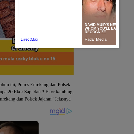
ahun ini, Polres Enrekang dan Polsek
upa 20 Ekor Sapi dan 3 Ekor kambing,
nrekang dan Polsek Jajaran” Jelasnya