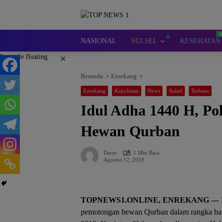
Langsung
ke
konten
NASIONAL
SULSEL
KESEHATAN
×
Beranda
Enrekang
Enrekang
Kepolisian
News
Sulsel
Terbaru
Idul Adha 1440 H, Po
Hewan Qurban
Darso
1 Min Baca
Agustus 12, 2019
TOPNEWS1.ONLINE, ENREKANG —
pemotongan hewan Qurban dalam rangka hari