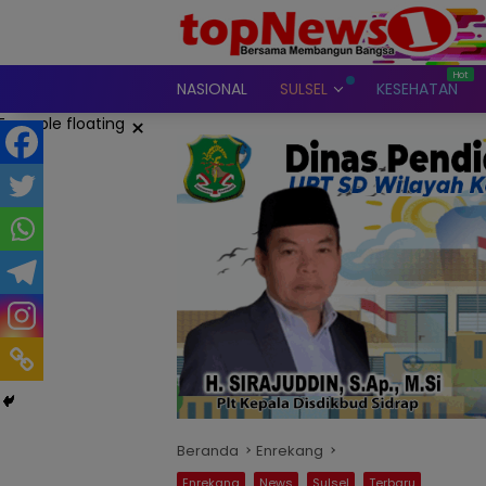
Langsung
ke
konten
NASIONAL
SULSEL
KESEHATAN
×
Beranda
Enrekang
Enrekang
News
Sulsel
Terbaru