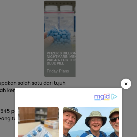
×
kan salah satu dari tujuh
h kerja dari BPJS
4.545 pegawai non ASN yang
ang terdaftar sebagai peserta