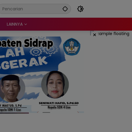
LAINNYA
×