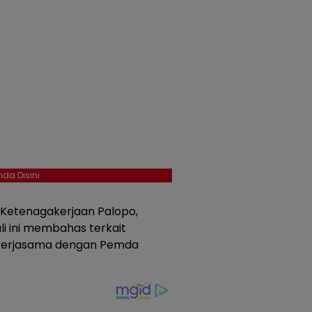
da Disini
Ketenagakerjaan Palopo,
i ini membahas terkait
p kerjasama dengan Pemda