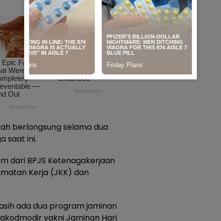
lah berlangsung selama dua
 saat ini.
am dari BPJS Ketenagakerjaan
amatan Kerja (JKK) dan
asih ada dua program jaminan
diakodmodir yakni Jaminan Hari