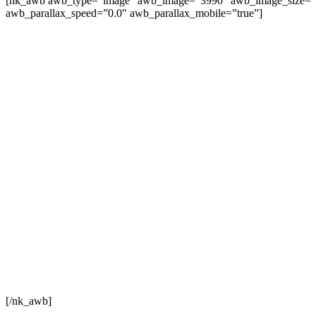
[nk_awb awb_type=”image” awb_image=”3990″ awb_image_size=”fu
awb_parallax_speed=”0.0″ awb_parallax_mobile=”true”]
[/nk_awb]